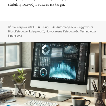
stabilny rozwój i sukces na targu.
Data
Kategorie
Tagi
14 sierpnia 2024
usługi
Automatyzacja Księgowości
,
publikacji
BiuroKsięgowe
,
księgowość
,
Nowoczesna Księgowość
,
Technologia
Finansowa