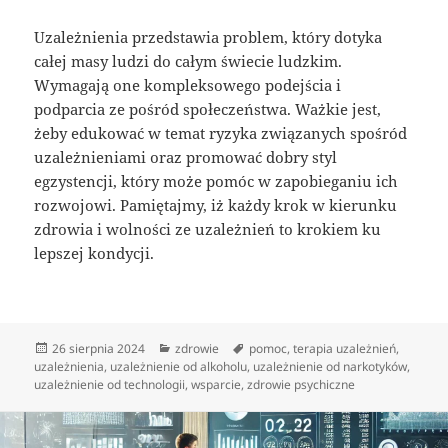
Uzależnienia przedstawia problem, który dotyka
całej masy ludzi do całym świecie ludzkim.
Wymagają one kompleksowego podejścia i
podparcia ze pośród społeczeństwa. Ważkie jest,
żeby edukować w temat ryzyka związanych spośród
uzależnieniami oraz promować dobry styl
egzystencji, który może pomóc w zapobieganiu ich
rozwojowi. Pamiętajmy, iż każdy krok w kierunku
zdrowia i wolności ze uzależnień to krokiem ku
lepszej kondycji.
Data
Kategorie
Tagi
26 sierpnia 2024
zdrowie
pomoc
,
terapia uzależnień
,
publikacji
uzależnienia
,
uzależnienie od alkoholu
,
uzależnienie od narkotyków
,
uzależnienie od technologii
,
wsparcie
,
zdrowie psychiczne